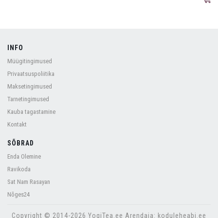
INFO
Müügitingimused
Privaatsuspoliitika
Maksetingimused
Tarnetingimused
Kauba tagastamine
Kontakt
SÕBRAD
Enda Olemine
Ravikoda
Sat Nam Rasayan
Nõges24
Copyright © 2014-2026 YogiTea.ee Arendaja: koduleheabi.ee