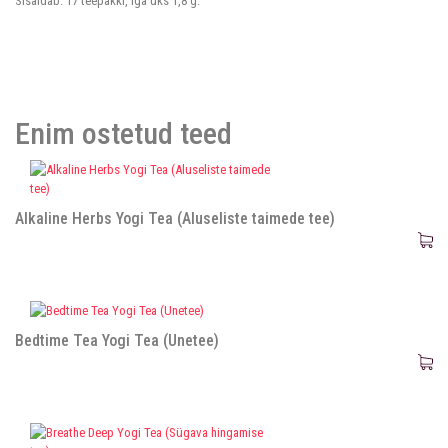
Sisaldab: 17 teepakki, iga üks 1,8 g.
Enim ostetud teed
Alkaline Herbs Yogi Tea (Aluseliste taimede tee)
Bedtime Tea Yogi Tea (Unetee)