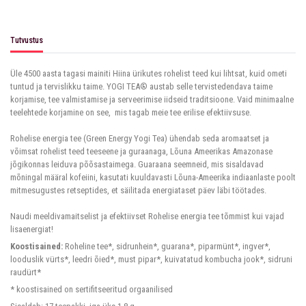
Tutvustus
Üle 4500 aasta tagasi mainiti Hiina ürikutes rohelist teed kui lihtsat, kuid ometi
tuntud ja tervislikku taime. YOGI TEA® austab selle tervistedendava taime
korjamise, tee valmistamise ja serveerimise iidseid traditsioone. Vaid minimaalne
teelehtede korjamine on see, mis tagab meie tee erilise efektiivsuse.
Rohelise energia tee (Green Energy Yogi Tea) ühendab seda aromaatset ja
võimsat rohelist teed teeseene ja guraanaga, Lõuna Ameerikas Amazonase
jõgikonnas leiduva põõsastaimega. Guaraana seemneid, mis sisaldavad
mõningal määral kofeiini, kasutati kuuldavasti Lõuna-Ameerika indiaanlaste poolt
mitmesugustes retseptides, et säilitada energiataset päev läbi töötades.
Naudi meeldivamaitselist ja efektiivset Rohelise energia tee tõmmist kui vajad
lisaenergiat!
Koostisained:
Roheline tee*, sidrunhein*, guarana*, piparmünt*, ingver*,
looduslik vürts*, leedri õied*, must pipar*, kuivatatud kombucha jook*, sidruni
raudürt*
* koostisained on sertifitseeritud orgaanilised