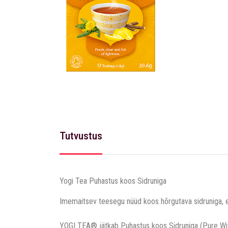
Tutvustus
Yogi Tea Puhastus koos Sidruniga
Imemaitsev teesegu nüüd koos hõrgutava sidruniga, 
YOGI TEA® jätkab Puhastus koos Sidruniga (Pure With