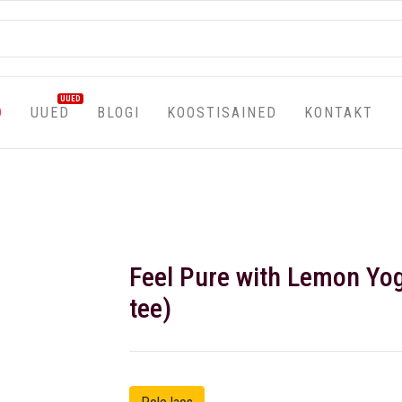
UUED
D
UUED
BLOGI
KOOSTISAINED
KONTAKT
Feel Pure with Lemon Yog
tee)