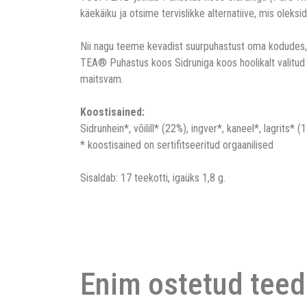
käekäiku ja otsime tervislikke alternatiive, mis oleksi
Nii nagu teeme kevadist suurpuhastust oma kodudes, 
TEA® Puhastus koos Sidruniga koos hoolikalt valitud v
maitsvam.
Koostisained:
Sidrunhein*, võilill* (22%), ingver*, kaneel*, lagrits*
* koostisained on sertifitseeritud orgaanilised
Sisaldab: 17 teekotti, igaüks 1,8 g.
Enim ostetud teed