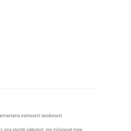
 armastama esimesest tassikesest.
oma elustiili valikutest, mis mõjutavad meie