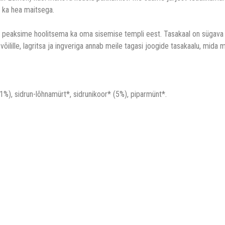
d ka hea maitsega.
peaksime hoolitsema ka oma sisemise templi eest. Tasakaal on sügava h
õilille, lagritsa ja ingveriga annab meile tagasi joogide tasakaalu, mid
 (11%), sidrun-lõhnamürt*, sidrunikoor* (5%), piparmünt*.