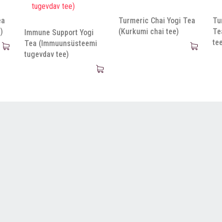
ea
Turmeric Chai Yogi Tea
Tu
)
(Kurkumi chai tee)
Te
Immune Support Yogi
te
Tea (Immuunsüsteemi
tugevdav tee)