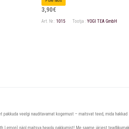
3,90€
Art. Nr.:
1015
Tootja :
YOGI TEA GmbH
et pakkuda veelgi nauditavamat kogemust – maitsvat teed, mida hakkad
 Lemon) näol maitsva heaolu pakkumist! Me saame järjest teadlikumaks 