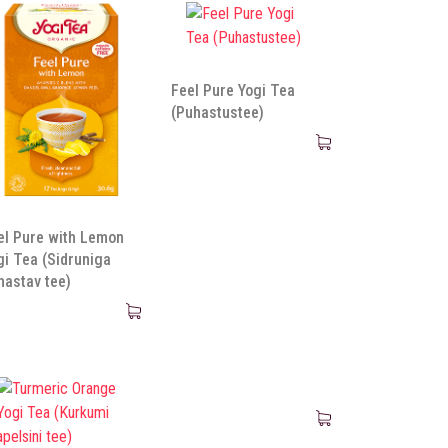
Feel Pure Yogi Tea
(Puhastustee)
el Pure with Lemon
gi Tea (Sidruniga
hastav tee)