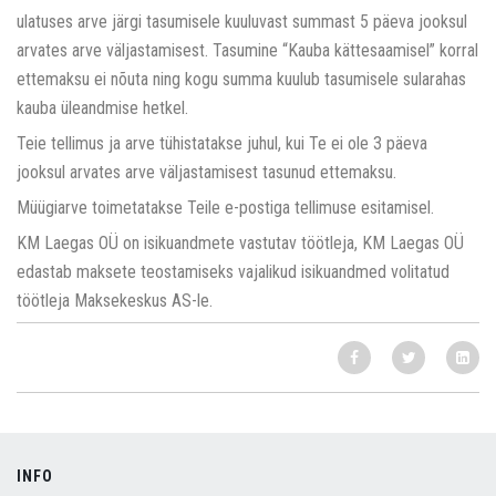
ulatuses arve järgi tasumisele kuuluvast summast 5 päeva jooksul
arvates arve väljastamisest. Tasumine “Kauba kättesaamisel” korral
ettemaksu ei nõuta ning kogu summa kuulub tasumisele sularahas
kauba üleandmise hetkel.
Teie tellimus ja arve tühistatakse juhul, kui Te ei ole 3 päeva
jooksul arvates arve väljastamisest tasunud ettemaksu.
Müügiarve toimetatakse Teile e-postiga tellimuse esitamisel.
KM Laegas OÜ on isikuandmete vastutav töötleja, KM Laegas OÜ
edastab maksete teostamiseks vajalikud isikuandmed volitatud
töötleja Maksekeskus AS-le.
INFO