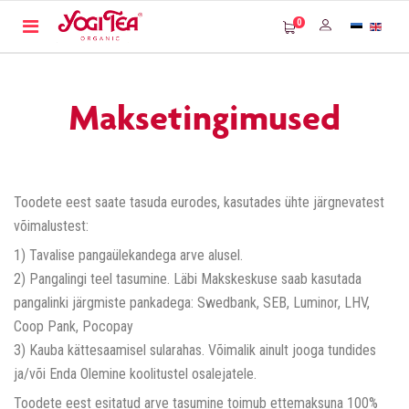
0
Maksetingimused
Toodete eest saate tasuda eurodes, kasutades ühte järgnevatest
võimalustest:
1) Tavalise pangaülekandega arve alusel.
2) Pangalingi teel tasumine. Läbi Makskeskuse saab kasutada
pangalinki järgmiste pankadega: Swedbank, SEB, Luminor, LHV,
Coop Pank, Pocopay
3) Kauba kättesaamisel sularahas. Võimalik ainult jooga tundides
ja/või Enda Olemine koolitustel osalejatele.
Toodete eest esitatud arve tasumine toimub ettemaksuna 100%