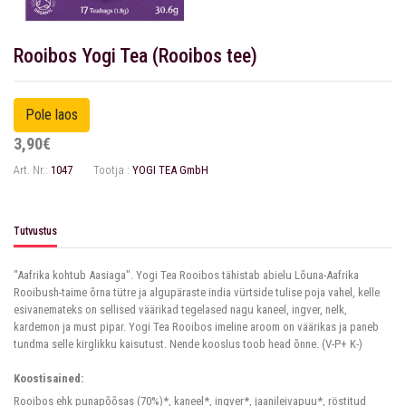
Rooibos Yogi Tea (Rooibos tee)
3,90€
Art. Nr.:
1047
Tootja :
YOGI TEA GmbH
Tutvustus
"Aafrika kohtub Aasiaga". Yogi Tea Rooibos tähistab abielu Lõuna-Aafrika
Rooibush-taime õrna tütre ja algupäraste india vürtside tulise poja vahel, kelle
esivanemateks on sellised väärikad tegelased nagu kaneel, ingver, nelk,
kardemon ja must pipar. Yogi Tea Rooibos imeline aroom on väärikas ja paneb
tundma selle kirglikku kaisutust. Nende kooslus toob head õnne. (V-P+ K-)
Koostisained:
Rooibos ehk punapõõsas (70%)*, kaneel*, ingver*, jaanileivapuu*, röstitud