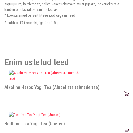
sigurijuur*, kardemon*, nelk*, kaneeliekstrakt, must pipar*, ingveriekstrakt,
kardemoniekstrakt*, vaniljeekstrakt.
* koostisained on sertifitseeritud orgaanilised
Sisaldab: 17 teepakki, iga üks 1,8 g.
Enim ostetud teed
Alkaline Herbs Yogi Tea (Aluseliste taimede tee)
Bedtime Tea Yogi Tea (Unetee)