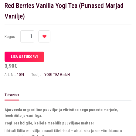
Red Berries Vanilla Yogi Tea (Punased Marjad
Vanilje)
Kogus
3,90€
Art. Nr.:
1091
Tootja :
YOGI TEA GmbH
Tutvustus
Ajurveeda orgaaniline puuvilja- ja vürtsitee segu punaste marjade,
leedriõite ja vanilliga.
Yogi Tea kõigile, kellele meeldib puuviljane maitse!
Lihtsalt lülita end välja ja naudi täiel rinnal – ainult sina ja see võrreldamatu