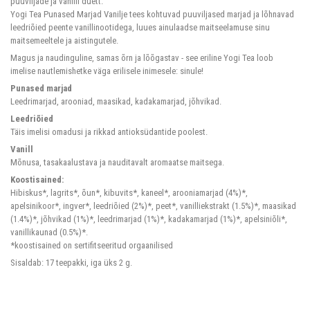
puuviljade ja vanilli duett.
Yogi Tea Punased Marjad Vanilje tees kohtuvad puuviljased marjad ja lõhnavad
leedriõied peente vanillinootidega, luues ainulaadse maitseelamuse sinu
maitsemeeltele ja aistingutele.
Magus ja naudinguline, samas õrn ja lõõgastav - see eriline Yogi Tea loob
imelise nautlemishetke väga erilisele inimesele: sinule!
Punased marjad
Leedrimarjad, arooniad, maasikad, kadakamarjad, jõhvikad.
Leedriõied
Täis imelisi omadusi ja rikkad antioksüdantide poolest.
Vanill
Mõnusa, tasakaalustava ja nauditavalt aromaatse maitsega.
Koostisained:
Hibiskus*, lagrits*, õun*, kibuvits*, kaneel*, arooniamarjad (4%)*,
apelsinikoor*, ingver*, leedriõied (2%)*, peet*, vanilliekstrakt (1.5%)*, maasikad
(1.4%)*, jõhvikad (1%)*, leedrimarjad (1%)*, kadakamarjad (1%)*, apelsiniõli*,
vanillikaunad (0.5%)*.
*koostisained on sertifitseeritud orgaanilised
Sisaldab: 17 teepakki, iga üks 2 g.