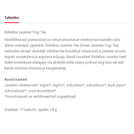
Tutvustus
Rohelise Jasmiini Yogi Tea.
Hästilõhnavad jasmiiniõied on olnud armastatud rohelise tee lisandiks juba
alates viiendast sajandist. Rohelise Jasmiini Tee (Green Jasmine Yogi Tea)
unikaalne retsept ühendab rohelise tee kasulikud omadused ja jasmiini aroomi
ingveri soojendava ja ergutava mõjuga. Naudi tassikest Rohelise Jasmiini teed
leebe hommikuse äratajana või ükskõik millal päeva jooksul ning lase sel end
kanda iidsesse Hiinasse ja kaugemalegi.
Koostisained:
Jasmiini roheline tee*, ingver*, lagrits*, sidrunhein*, sidrunikoor*, must pipar*,
sidrunaloisia*, roosi kroonlehed*
* koostisained on sertifitseeritud orgaanilised
Sisaldab: 17 teekotti, igaüks 1,8 g.