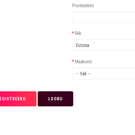
Postiindeks
*
Riik
*
Maakond
EGISTREERU
LOOBU