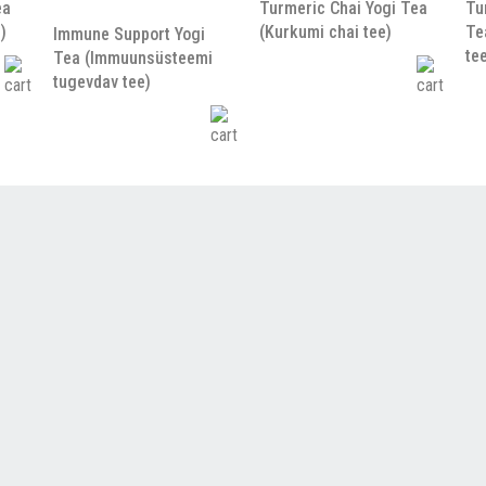
ea
Turmeric Chai Yogi Tea
Tu
)
(Kurkumi chai tee)
Te
Immune Support Yogi
te
Tea (Immuunsüsteemi
tugevdav tee)