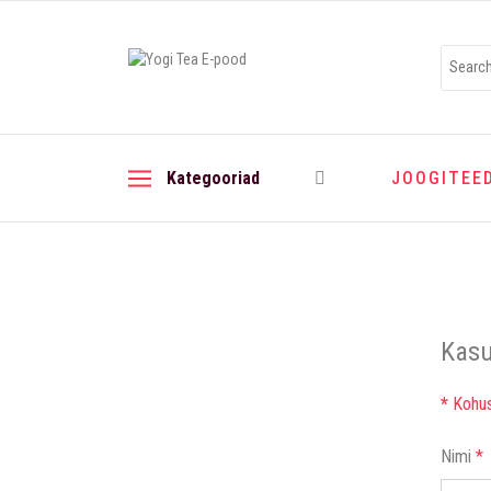
Kategooriad
JOOGITEE
Kasu
*
Kohust
Nimi
*