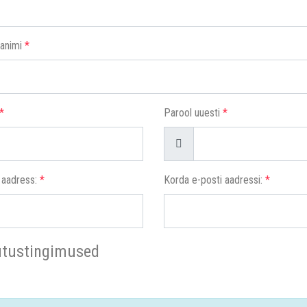
animi
*
*
Parool uuesti
*
a
Näita
 aadress:
*
Korda e-posti aadressi:
*
tustingimused