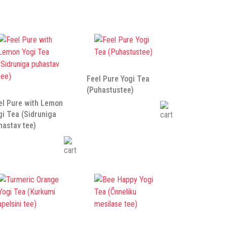
Feel Pure Yogi Tea
(Puhastustee)
el Pure with Lemon
gi Tea (Sidruniga
hastav tee)