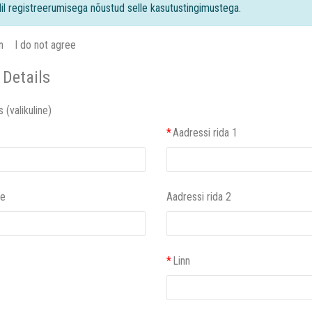
dil registreerumisega nõustud selle kasutustingimustega.
n
I do not agree
 Details
s
(valikuline)
*
Aadressi rida 1
te
Aadressi rida 2
*
Linn