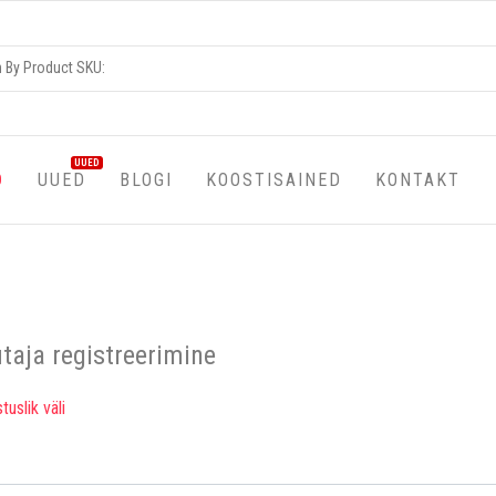
UUED
D
UUED
BLOGI
KOOSTISAINED
KONTAKT
taja registreerimine
uslik väli