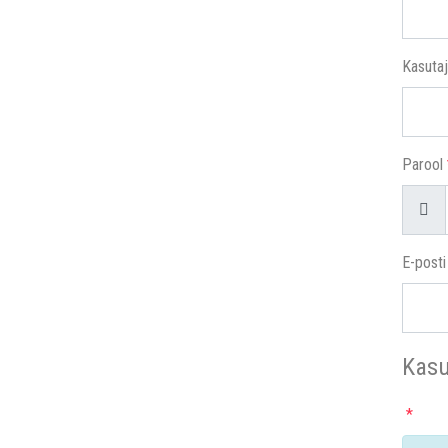
Kasutaj
Parool
Näit
E-posti
Kasu
*