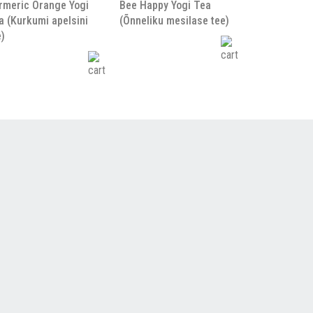
rmeric Orange Yogi
Bee Happy Yogi Tea
a (Kurkumi apelsini
(Õnneliku mesilase tee)
e)