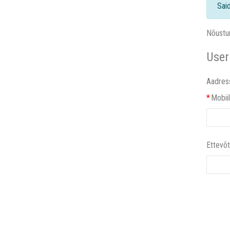
Sai
Nõustu
User
Aadres
*
Mobiil
Ettevõ