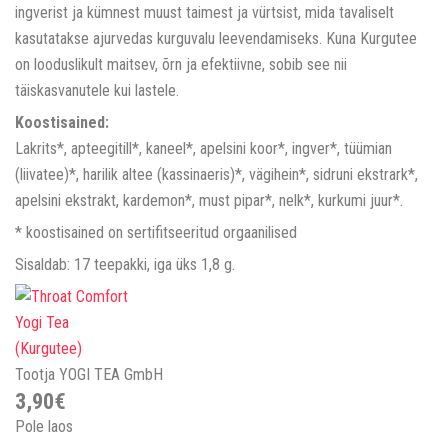
ingverist ja kümnest muust taimest ja vürtsist, mida tavaliselt
kasutatakse ajurvedas kurguvalu leevendamiseks. Kuna Kurgutee
on looduslikult maitsev, õrn ja efektiivne, sobib see nii
täiskasvanutele kui lastele.
Koostisained:
Lakrits*, apteegitill*, kaneel*, apelsini koor*, ingver*, tüümian
(liivatee)*, harilik altee (kassinaeris)*, vägihein*, sidruni ekstrark*,
apelsini ekstrakt, kardemon*, must pipar*, nelk*, kurkumi juur*.
* koostisained on sertifitseeritud orgaanilised
Sisaldab: 17 teepakki, iga üks 1,8 g.
Tootja
YOGI TEA GmbH
3,90€
Pole laos